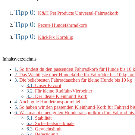
K&H Pet Products Universal-Fahrradkorb
Pecute Hundefahrradkorb
KlickFix Korbklip
Inhaltsverzeichnis
1.
So findest du den passenden Fahrradkorb für Hunde bis 10 
2.
Das Wichtigste über Hundekörbe für Fahrräder bis 10 kg auf
3.
Die beliebtesten Fahrradtaschen für kleine Hunde bis 10 kg
3.1.
Unser Favorit
3.2.
Für kleine Radfahr-Vierbeiner
3.3.
Der ideale Kleinhund-Korb
4.
Auch gute Hundetransportmittel
5.
So haben wir den passenden Kleinhund-Korb für Fahrrad bi
6.
Was macht einen guten Hundetransportkorb fürs Fahrrad bis
6.1.
Stabilität
6.2.
Sicherheitsmerkmale
6.3.
Gewichtslimit
6.4.
Befestigung