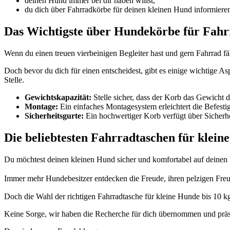
deinen Hund immer bei dir haben willst,
du dich über Fahrradkörbe für deinen kleinen Hund informiere
Das Wichtigste über Hundekörbe für Fahrr
Wenn du einen treuen vierbeinigen Begleiter hast und gern Fahrrad fä
Doch bevor du dich für einen entscheidest, gibt es einige wichtige As
Stelle.
Gewichtskapazität:
Stelle sicher, dass der Korb das Gewicht d
Montage:
Ein einfaches Montagesystem erleichtert die Befestig
Sicherheitsgurte:
Ein hochwertiger Korb verfügt über Sicherhe
Die beliebtesten Fahrradtaschen für klein
Du möchtest deinen kleinen Hund sicher und komfortabel auf deinen 
Immer mehr Hundebesitzer entdecken die Freude, ihren pelzigen Freun
Doch die Wahl der richtigen Fahrradtasche für kleine Hunde bis 10 k
Keine Sorge, wir haben die Recherche für dich übernommen und präse