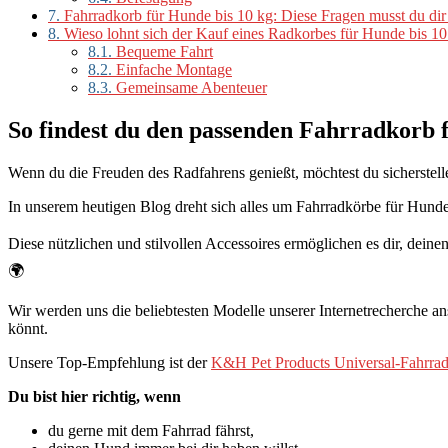
7.
Fahrradkorb für Hunde bis 10 kg: Diese Fragen musst du dir 
8.
Wieso lohnt sich der Kauf eines Radkorbes für Hunde bis 10
8.1.
Bequeme Fahrt
8.2.
Einfache Montage
8.3.
Gemeinsame Abenteuer
So findest du den passenden Fahrradkorb 
Wenn du die Freuden des Radfahrens genießt, möchtest du sicherstell
In unserem heutigen Blog dreht sich alles um Fahrradkörbe für Hunde 
Diese nützlichen und stilvollen Accessoires ermöglichen es dir, dei
🌍
Wir werden uns die beliebtesten Modelle unserer Internetrecherche an
könnt.
Unsere Top-Empfehlung ist der
K&H Pet Products Universal-Fahrra
Du bist hier richtig, wenn
du gerne mit dem Fahrrad fährst,