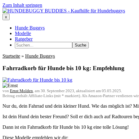
Zum Inhalt springen
x
Hunde Buggys
Modelle
Ratgeber
Suche
Startseite
»
Hunde Buggys
Fahrradkorb für Hunde bis 10 kg: Empfehlung
von
Ernst Molden
, am
30. September 2023
, aktualisiert am
05.05.2025
.
Beitrag enthält Affiliate-Links (mit * markiert). Als Amazon-Partner verdienen w
Nur du, dein Fahrrad und dein kleiner Hund. Wie das möglich ist? M
Ist dein Hund dein bester Freund? Soll er dich auch auf Radtouren be
Dann ist ein Fahrradkorb für Hunde bis 10 kg eine tolle Lösung!
Diese Modelle empfehlen wir dir: