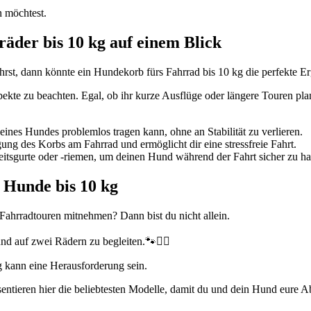
n möchtest.
äder bis 10 kg auf einem Blick
hrst, dann könnte ein Hundekorb fürs Fahrrad bis 10 kg die perfekte E
pekte zu beachten. Egal, ob ihr kurze Ausflüge oder längere Touren pla
eines Hundes problemlos tragen kann, ohne an Stabilität zu verlieren.
ung des Korbs am Fahrrad und ermöglicht dir eine stressfreie Fahrt.
itsgurte oder -riemen, um deinen Hund während der Fahrt sicher zu hal
e Hunde bis 10 kg
Fahrradtouren mitnehmen? Dann bist du nicht allein.
d auf zwei Rädern zu begleiten.🐾🚴‍♀️
g kann eine Herausforderung sein.
ntieren hier die beliebtesten Modelle, damit du und dein Hund eure A