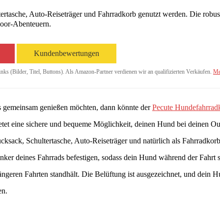
tertasche, Auto-Reiseträger und Fahrradkorb genutzt werden. Die robu
door-Abenteuern.
Kundenbewertungen
inks (Bilder, Titel, Buttons). Als Amazon-Partner verdienen wir an qualifizierten Verkäufen.
Me
ens gemeinsam genießen möchten, dann könnte der
Pecute Hundefahrrad
bietet eine sichere und bequeme Möglichkeit, deinen Hund bei deinen 
ucksack, Schultertasche, Auto-Reiseträger und natürlich als Fahrradko
enker deines Fahrrads befestigen, sodass dein Hund während der Fahrt s
längeren Fahrten standhält. Die Belüftung ist ausgezeichnet, und dein 
en.